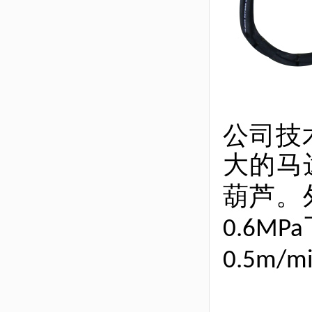
公司技
大的马
葫芦。
0.6MPa
0.5m/m