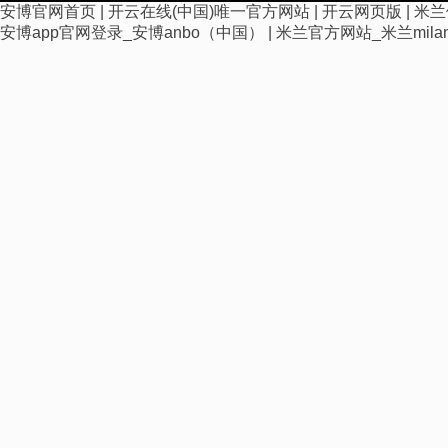
安博官网首页
|
开云在线(中国)唯一官方网站
|
开云网页版
|
米兰
安博app官网登录_安博anbo（中国）
|
米兰官方网站_米兰mil