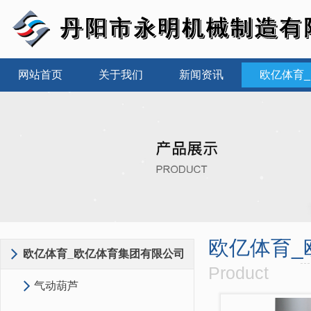
网站首页
关于我们
新闻资讯
欧亿体育
欧亿体育_
欧亿体育_欧亿体育集团有限公司
Product
气动葫芦