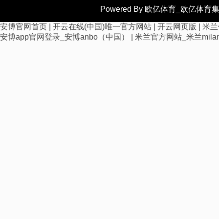
Powered By 欧亿体育_欧亿体育集团有限
安博官网首页
|
开云在线(中国)唯一官方网站
|
开云网页版
|
米兰
安博app官网登录_安博anbo（中国）
|
米兰官方网站_米兰mil