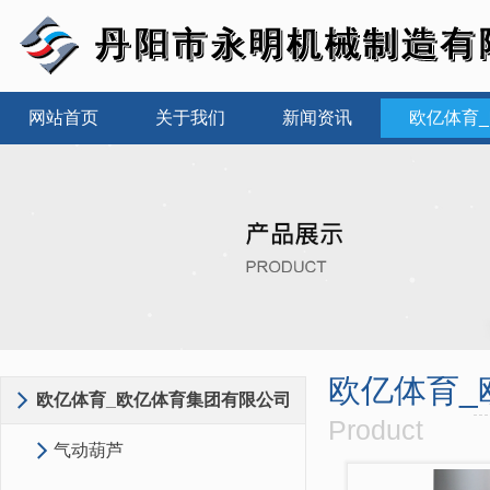
网站首页
关于我们
新闻资讯
欧亿体育
欧亿体育_
欧亿体育_欧亿体育集团有限公司
Product
气动葫芦