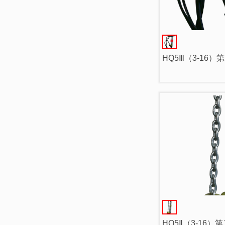
HQ5Ⅲ（3-16
HQ5Ⅱ（3-16